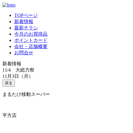
TOPページ
新着情報
最新チラシ
今月のお買得品
ポイントカード
会社・店舗概要
お問合せ
新着情報
11/4 大総力祭
11月3日（月）
戻る
まるたけ移動スーパー
平方店